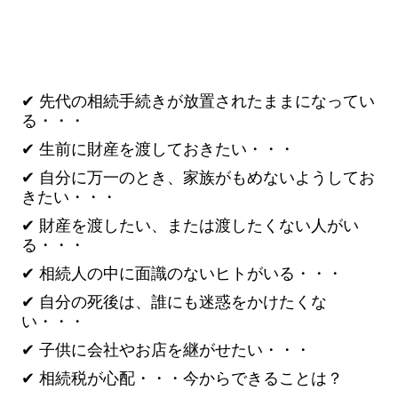
土地建物の名義変更
相続税の申告
ご契約までの流れ
✔ 先代の相続手続きが放置されたままになってい
る・・・
契約後の流れ
✔ 生前に財産を渡しておきたい・・・
料金のご案内
✔ 自分に万一のとき、家族がもめないようしてお
きたい・・・
よくある質問
✔ 財産を渡したい、または渡したくない人がい
る・・・
事務所概要
✔ 相続人の中に面識のないヒトがいる・・・
✔ 自分の死後は、誰にも迷惑をかけたくな
い・・・
✔ 子供に会社やお店を継がせたい・・・
✔ 相続税が心配・・・今からできることは？